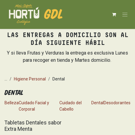
Ir al contenido
LAS ENTREGAS A DOMICILIO SON AL
DÍA SIGUIENTE HÁBIL
Y si lleva Frutas y Verduras la entrega es exclusiva Lunes
para recoger en tienda y Martes domicilio.
...
Higiene Personal
Dental
Dental
Belleza
Cuidado Facial y
Cuidado del
Dental
Desodorantes
Corporal
Cabello
Tabletas Dentales sabor
Extra Menta