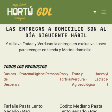
Ir al contenido
LAS ENTREGAS A DOMICILIO SON AL
DÍA SIGUIENTE HÁBIL
Y si lleva Frutas y Verduras la entrega es exclusiva Lunes
para recoger en tienda y Martes domicilio.
Todos los productos
Basicos
Proteína
Higiene Personal
Pan y
Fruta y
Huevo y
Li
de
Tortillas
Verdura -
Lacteos
del
Despensa
Agroecológica
Ho
Farfalle Pasta Lento
Codito Mediano Pasta
Secado - Paq
Lento Secado - Paq