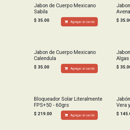
Jabon de Cuerpo Mexicano
Jabon
Sabila
Avena
$
35.00
$
35.0
Agregar al carrito
Jabon de Cuerpo Mexicano
Jabon
Calendula
Algas
$
35.00
$
35.0
Agregar al carrito
Bloqueador Solar Literalmente
Jabón 
FPS+50 - 60grs
Vera 
$
219.00
$
145.
Agregar al carrito