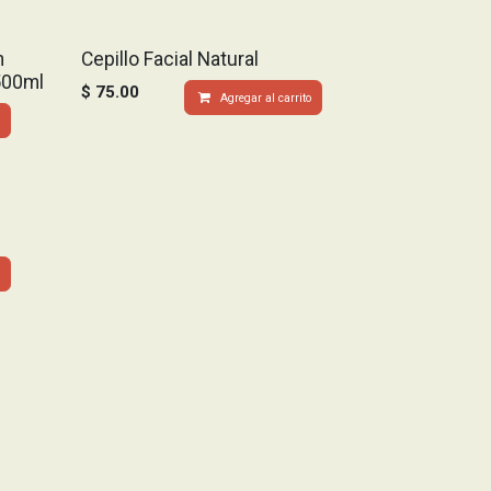
n
Cepillo Facial Natural
500ml
$
75.00
Agregar al carrito