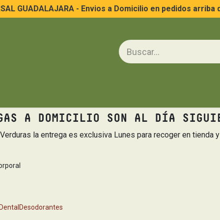
AL GUADALAJARA - Envios a Domicilio en pedidos arriba 
na
Huevo y Lácteos
Frutas y Verduras
Cuidado Personal
Limp
GAS A DOMICILIO SON AL DÍA SIGUI
y Verduras la entrega es exclusiva Lunes para recoger en tienda 
orporal
Dental
Desodorantes