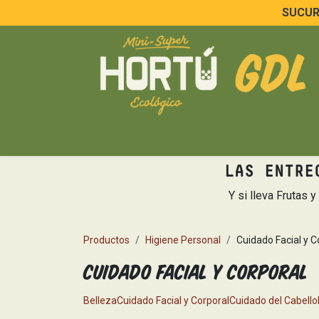
Ir al contenido
SUCURS
Basicos de Despensa
Pan y tortillas
Proteí
LAS ENTRE
Y si lleva Frutas 
Productos
Higiene Personal
Cuidado Facial y C
Cuidado Facial y Corporal
Belleza
Cuidado Facial y Corporal
Cuidado del Cabello