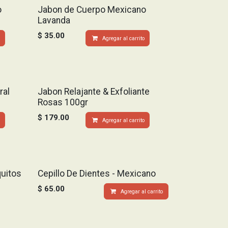
o
Jabon de Cuerpo Mexicano
Lavanda
$
35.00
Agregar al carrito
ral
Jabon Relajante & Exfoliante
Rosas 100gr
$
179.00
Agregar al carrito
uitos
Cepillo De Dientes - Mexicano
$
65.00
Agregar al carrito