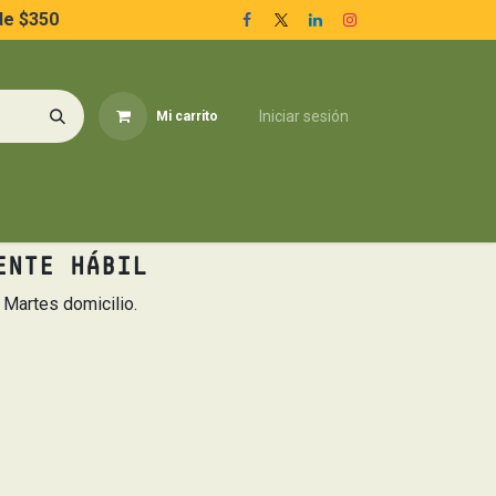
de $350
Iniciar sesión
Mi carrito
ieza del Hogar
Conoce más
Inicio
ENTE HÁBIL
y Martes domicilio.