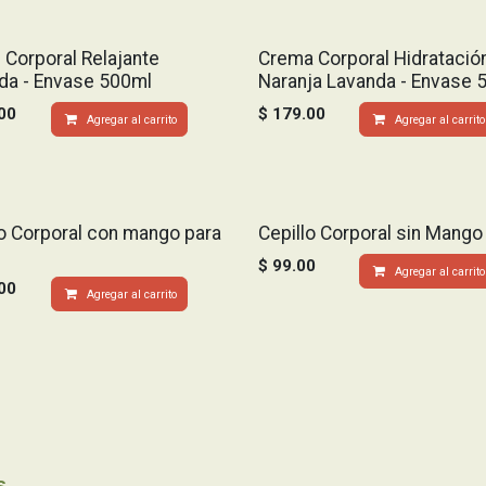
 Corporal Relajante
Crema Corporal Hidratació
da - Envase 500ml
Naranja Lavanda - Envase 
00
$
179.00
Agregar al carrito
Agregar al carrito
lo Corporal con mango para
Cepillo Corporal sin Mango
$
99.00
Agregar al carrito
00
Agregar al carrito
s