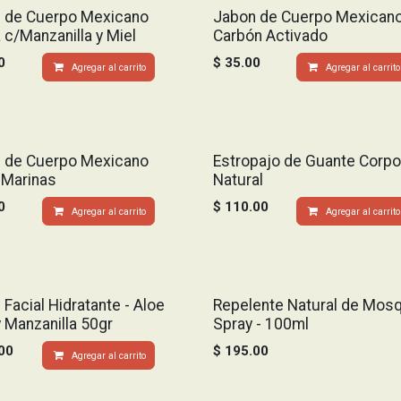
 de Cuerpo Mexicano
Jabon de Cuerpo Mexican
 c/Manzanilla y Miel
Carbón Activado
0
$
35.00
Agregar al carrito
Agregar al carrito
 de Cuerpo Mexicano
Estropajo de Guante Corpo
 Marinas
Natural
0
$
110.00
Agregar al carrito
Agregar al carrito
Facial Hidratante - Aloe
Repelente Natural de Mosq
y Manzanilla 50gr
Spray - 100ml
00
$
195.00
Agregar al carrito