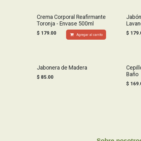
Crema Corporal Reafirmante
Jabón
Toronja - Envase 500ml
Lavan
$
179.00
$
179.
Agregar al carrito
Jabonera de Madera
Cepil
Baño
$
85.00
$
169.
Sobre nosotro