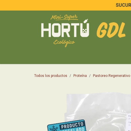
Ir al contenido
SUCURS
Basicos de Despensa
Pan y tortillas
Proteí
Todos los productos
Proteína
Pastoreo Regenerativo