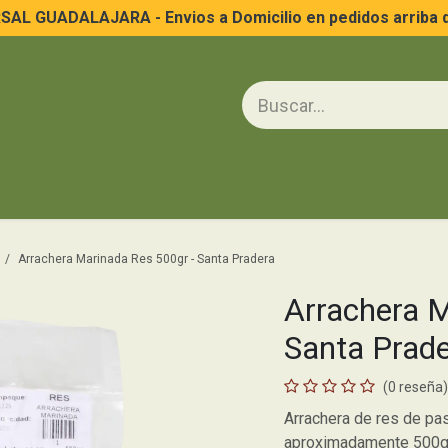
AL GUADALAJARA - Envios a Domicilio en pedidos arriba 
na
Huevo y Lácteos
Frutas y Verduras
Cuidado Personal
Limp
Arrachera Marinada Res 500gr - Santa Pradera
Arrachera M
Santa Prad
(0 reseña)
Arrachera de res de pa
aproximadamente 500gr