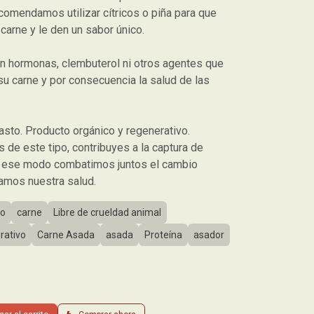
omendamos utilizar cítricos o piña para que
carne y le den un sabor único.
sin hormonas, clembuterol ni otros agentes que
su carne y por consecuencia la salud de las
asto. Producto orgánico y regenerativo.
de este tipo, contribuyes a la captura de
e ese modo combatimos juntos el cambio
damos nuestra salud.
co
carne
Libre de crueldad animal
rativo
Carne Asada
asada
Proteína
asador