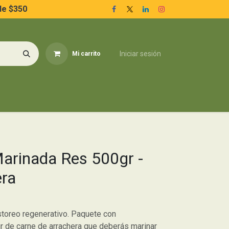
de $350
Iniciar sesión
Mi carrito
ieza del Hogar
Conoce más
Inicio
arinada Res 500gr -
era
storeo regenerativo. Paquete con
 de carne de arrachera que deberás marinar