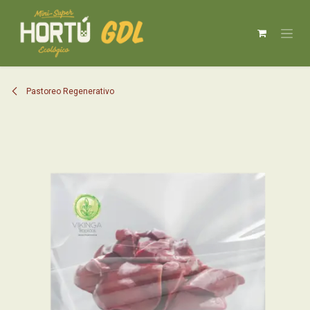
Ir al contenido
Pastoreo Regenerativo